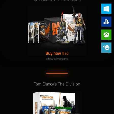
PC (Win
PlayStat
Xbox On
Phoenix 
Buy now
Show all versions
Tom Clancy's The Division