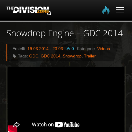
Home
Snowdrop Engine – GDC 2014
Spielinfo
Erstellt:
19.03.2014
-
23:03
0
Kategorie:
Videos
Tags:
GDC
,
GDC 2014
,
Snowdrop
,
Trailer
Community
Media
Login
EN
DE
FR