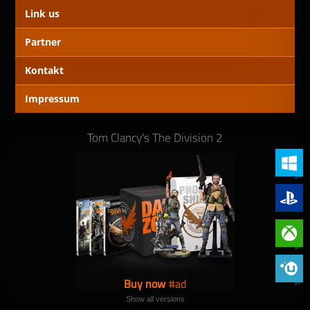
Link us
Partner
Kontakt
Impressum
Tom Clancy's The Division 2
PC (Win
PlayStat
Xbox On
Phoenix 
Buy now
Show all versions