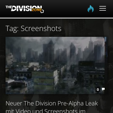
Home
Tag: Screenshots
Spielinfo
Community
Media
Login
0
EN
DE
FR
Neuer The Division Pre-Alpha Leak
mit Video und Screenshots im